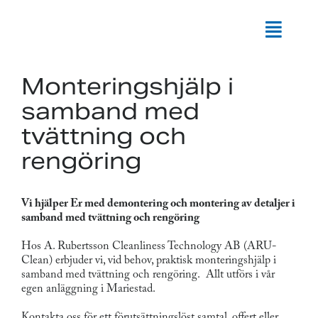
Fortsätt
till
Togg
innehållet
Navi
Tjä
Monteringshjälp i
samband med
Om
tvättning och
rengöring
Konta
Vi hjälper Er med demontering och montering av detaljer i
samband med tvättning och rengöring
Hos A. Rubertsson Cleanliness Technology AB (ARU-
Clean) erbjuder vi, vid behov, praktisk monteringshjälp i
samband med tvättning och rengöring. Allt utförs i vår
egen anläggning i Mariestad.
Kontakta oss för ett förutsättningslöst samtal, offert eller